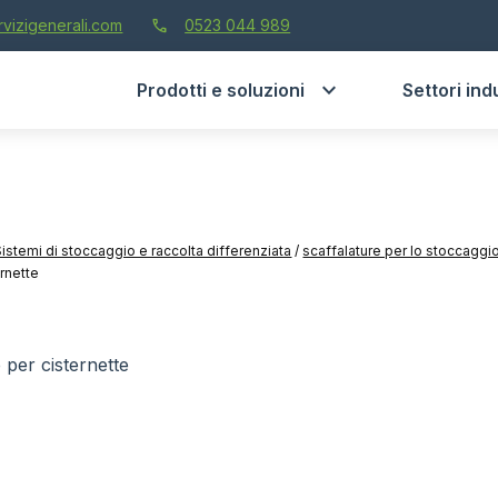
call
vizigenerali.com
0523 044 989
Prodotti e soluzioni
Settori indu
Sistemi di stoccaggio e raccolta differenziata
/
scaffalature per lo stoccaggio
ernette
e per cisternette