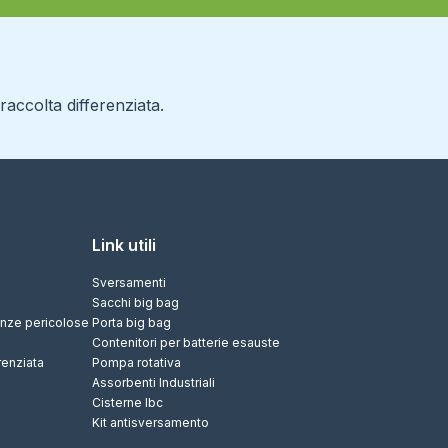
accolta differenziata.
Link utili
Sversamenti
Sacchi big bag
tanze pericolose
Porta big bag
Contenitori per batterie esauste
renziata
Pompa rotativa
Assorbenti Industriali
Cisterne Ibc
Kit antisversamento