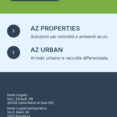
Alternative:
AZ PROPERTIES
chevron_right
Soluzioni per immobili e ambienti sicuri.
AZ URBAN
chevron_right
Arredo urbano e raccolta differenziata.
Sede Legale:
Via L. Einaudi, 1/B
30036 Santa Maria di Sala (VE)
Sede Logistica/Operativa:
Via S. Merli, 56
29121 Piacenza