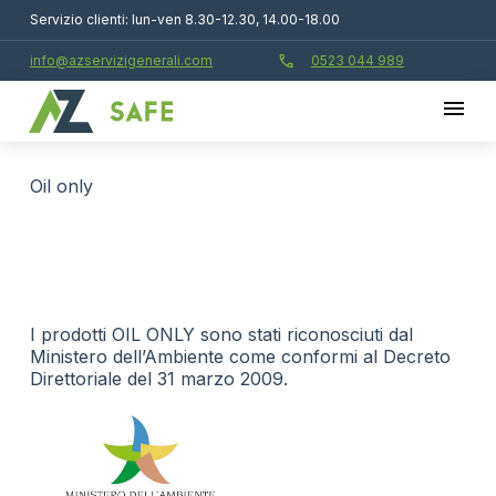
Servizio clienti: lun-ven 8.30-12.30, 14.00-18.00
call
info@azservizigenerali.com
0523 044 989
oil only
I prodotti OIL ONLY sono stati riconosciuti dal
Ministero dell’Ambiente come conformi al Decreto
Direttoriale del 31 marzo 2009.